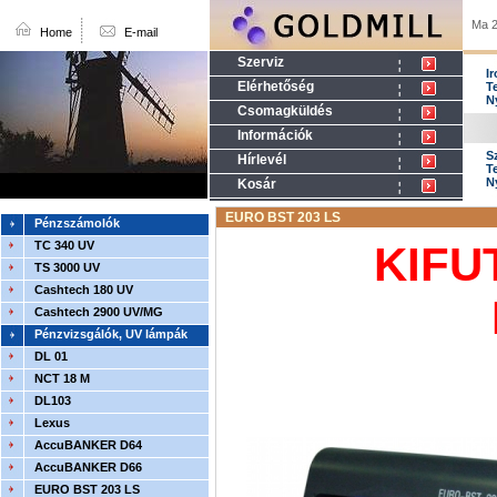
Ma 2
Home
E-mail
Szerviz
I
Elérhetőség
T
N
Csomagküldés
Információk
S
Hírlevél
T
N
Kosár
EURO BST 203 LS
Pénzszámolók
TC 340 UV
KIFU
TS 3000 UV
Cashtech 180 UV
Cashtech 2900 UV/MG
Pénzvizsgálók, UV lámpák
DL 01
NCT 18 M
DL103
Lexus
AccuBANKER D64
AccuBANKER D66
EURO BST 203 LS