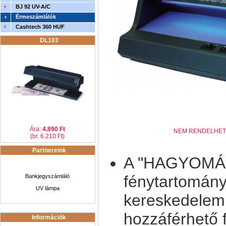
BJ 92 UV-A/C
Érmeszámlálók
Cashtech 360 HUF
DL103
Ára:
4.890 Ft
NEM RENDELHET
(br. 6.210 Ft)
Partnereink
A "HAGYOMÁN
fénytartomány
Bankjegyszámláló
UV lámpa
kereskedelemb
hozzáférhető 
Információk