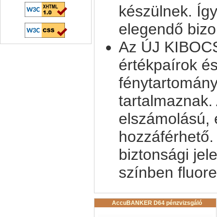
készülnek. Íg
elegendő bizo
Az ÚJ KIBOC
értékpaírok é
fénytartomány
tartalmaznak. 
elszámolású, 
hozzáférhető.
biztonsági je
színben fluor
AccuBANKER D64 pénzvizsgáló